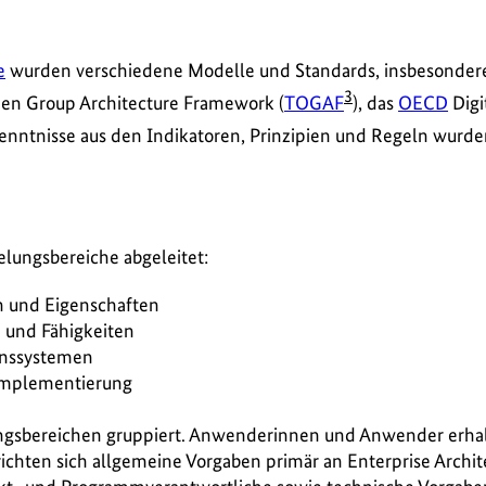
e
wurden verschiedene Modelle und Standards, insbesondere
3
pen Group Architecture Framework (
TOGAF
), das
OECD
Digi
kenntnisse aus den Indikatoren, Prinzipien und Regeln wurde
lungsbereiche abgeleitet:
n und Eigenschaften
n und Fähigkeiten
ionssystemen
mplementierung
ungsbereichen gruppiert. Anwenderinnen und Anwender erhalt
 richten sich allgemeine Vorgaben primär an Enterprise Archi