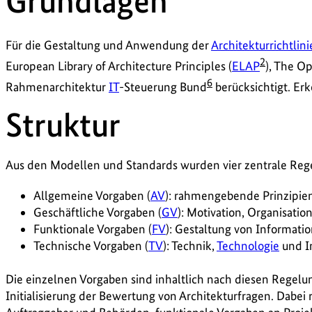
Grundlagen
Für die Gestaltung und Anwendung der
Architekturrichtlini
2
European Library of Architecture Principles (
ELAP
), The O
6
Rahmenarchitektur
IT
-Steuerung Bund
berücksichtigt. Er
Struktur
Aus den Modellen und Standards wurden vier zentrale Rege
Allgemeine Vorgaben (
AV
): rahmengebende Prinzipie
Geschäftliche Vorgaben (
GV
): Motivation, Organisatio
Funktionale Vorgaben (
FV
): Gestaltung von Informat
Technische Vorgaben (
TV
): Technik,
Technologie
und I
Die einzelnen Vorgaben sind inhaltlich nach diesen Regel
Initialisierung der Bewertung von Architekturfragen. Dabei